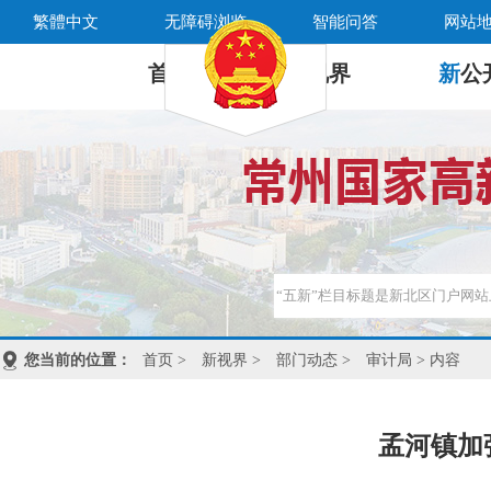
繁體中文
无障碍浏览
智能问答
网站
首 页
新
视界
新
公
您当前的位置：
首页
>
新视界
>
部门动态
>
审计局
> 内容
孟河镇加