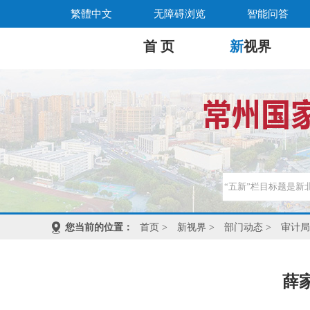
繁體中文
无障碍浏览
智能问答
首 页
新
视界
您当前的位置：
首页
>
新视界
>
部门动态
>
审计局
薛