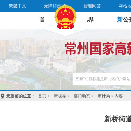
繁體中文
无障碍浏览
智能问答
网站
首 页
新
视界
新
公
您当前的位置：
首页
>
新视界
>
部门动态
>
审计局
> 内容
新桥街