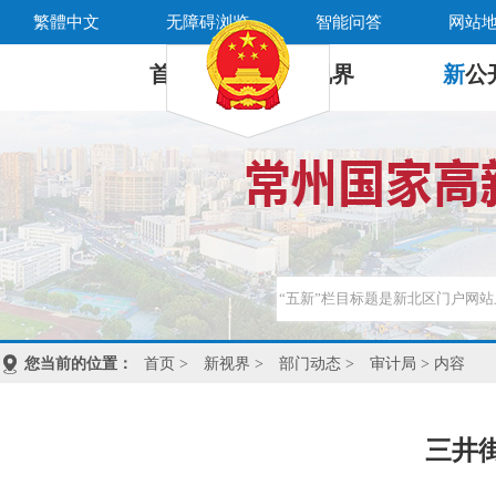
繁體中文
无障碍浏览
智能问答
网站
首 页
新
视界
新
公
您当前的位置：
首页
>
新视界
>
部门动态
>
审计局
> 内容
三井