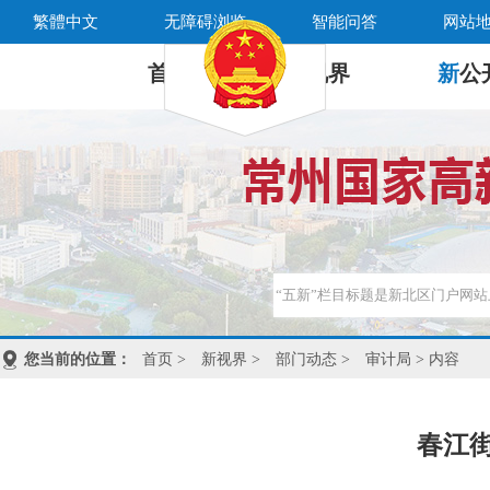
繁體中文
无障碍浏览
智能问答
网站
首 页
新
视界
新
公
您当前的位置：
首页
>
新视界
>
部门动态
>
审计局
> 内容
春江