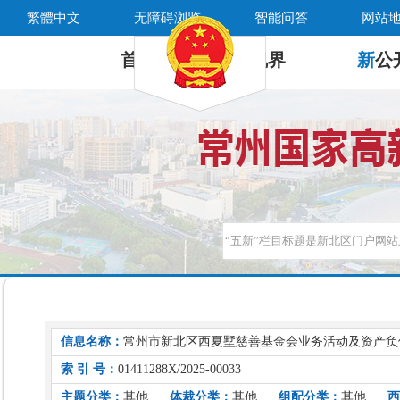
繁體中文
无障碍浏览
智能问答
网站
首 页
新
视界
新
公
信息名称：
常州市新北区西夏墅慈善基金会业务活动及资产负
索 引 号：
01411288X/2025-00033
主题分类：
其他
体裁分类：
其他
组配分类：
其他
西