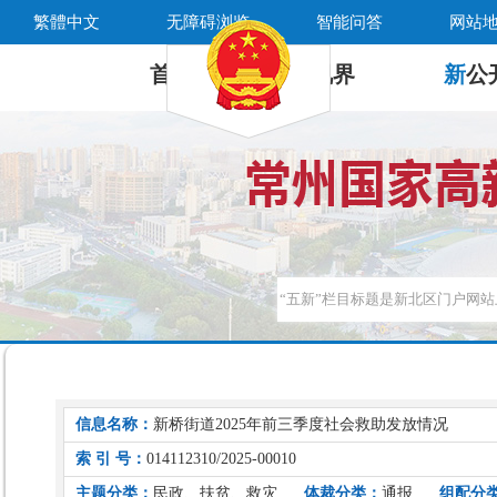
繁體中文
无障碍浏览
智能问答
网站
首 页
新
视界
新
公
信息名称：
新桥街道2025年前三季度社会救助发放情况
索 引 号：
014112310/2025-00010
主题分类：
民政、扶贫、救灾
体裁分类：
通报
组配分