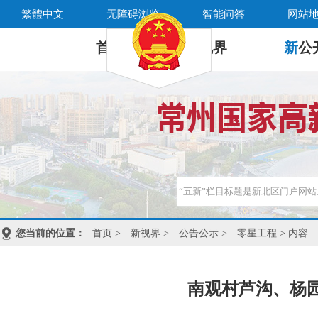
繁體中文
无障碍浏览
智能问答
网站
首 页
新
视界
新
公
您当前的位置：
首页
>
新视界
>
公告公示
>
零星工程
> 内容
南观村芦沟、杨