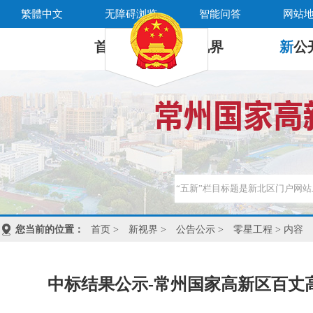
繁體中文
无障碍浏览
智能问答
网站
首 页
新
视界
新
公
您当前的位置：
首页
>
新视界
>
公告公示
>
零星工程
> 内容
中标结果公示-常州国家高新区百丈