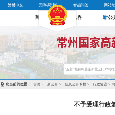
繁體中文
无障碍浏览
智能问答
网站
首 页
新
视界
新
公
您当前的位置：
首页
>
新公开
>
信息公开专栏
>
行政复议
> 
不予受理行政复