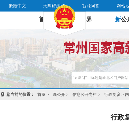
繁體中文
无障碍浏览
智能问答
网站
首 页
新
视界
新
公
您当前的位置：
首页
>
新公开
>
信息公开专栏
>
行政复议
> 
行政复