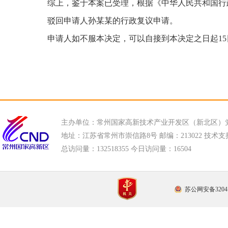
综上，鉴于本案已受理，根据《中华人民共和国行
驳回申请人孙某某的行政复议申请。
申请人如不服本决定，可以自接到本决定之日起1
主办单位：常州国家高新技术产业开发区（新北区）
地址：江苏省常州市崇信路8号 邮编：213022 技术支持电话
总访问量：
132518355 今日访问量：
16504
苏公网安备32041