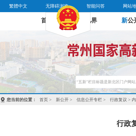
繁體中文
无障碍浏览
智能问答
网站
首 页
新
视界
新
公
您当前的位置：
首页
>
新公开
>
信息公开专栏
>
行政复议
> 
行政复