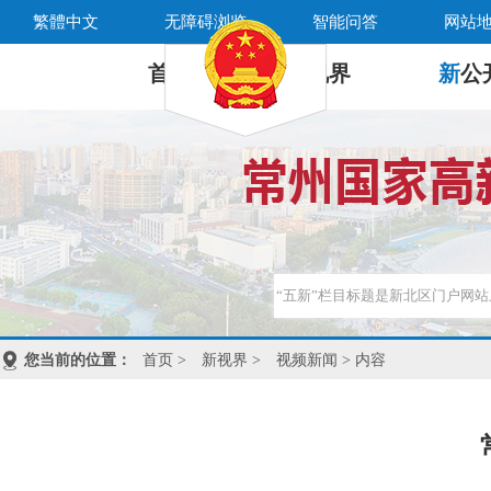
繁體中文
无障碍浏览
智能问答
网站
首 页
新
视界
新
公
您当前的位置：
首页
>
新视界
>
视频新闻
> 内容