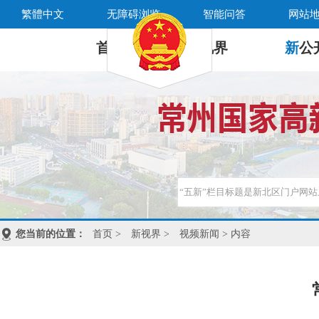
繁體中文
无障碍浏览
智能问答
网站
首 页
新
视界
新
公
您当前的位置：
首页
>
新视界
>
视频新闻
> 内容