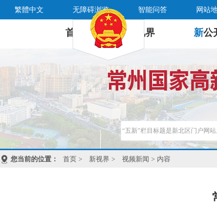
繁體中文
无障碍浏览
智能问答
网站
首 页
新
视界
新
公
您当前的位置：
首页
>
新视界
>
视频新闻
> 内容