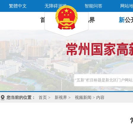
繁體中文
无障碍浏览
智能问答
网站
首 页
新
视界
新
公
您当前的位置：
首页
>
新视界
>
视频新闻
> 内容