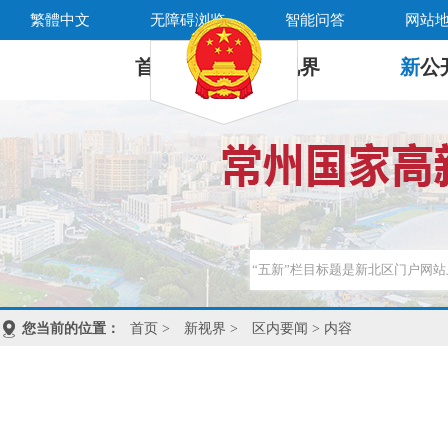
繁體中文
无障碍浏览
智能问答
网站
首 页
新
视界
新
公
您当前的位置：
首页
>
新视界
>
区内要闻
> 内容