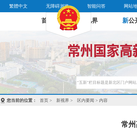
繁體中文
无障碍浏览
智能问答
网站
首 页
新
视界
新
公
您当前的位置：
首页
>
新视界
>
区内要闻
> 内容
常州