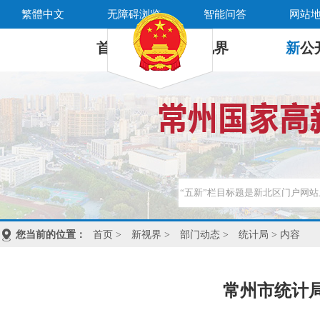
繁體中文
无障碍浏览
智能问答
网站
首 页
新
视界
新
公
您当前的位置：
首页
>
新视界
>
部门动态
>
统计局
> 内容
常州市统计