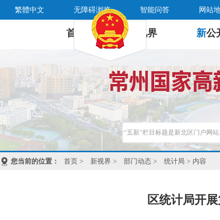
繁體中文
无障碍浏览
智能问答
网站
首 页
新
视界
新
公
您当前的位置：
首页
>
新视界
>
部门动态
>
统计局
> 内容
区统计局开展