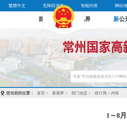
繁體中文
无障碍浏览
智能问答
网站
首 页
新
视界
新
公
您当前的位置：
首页
>
新视界
>
部门动态
>
统计局
> 内容
1～8