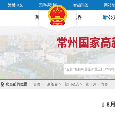
繁體中文
无障碍浏览
智能问答
网站
首 页
新
视界
新
公
您当前的位置：
首页
>
新视界
>
部门动态
>
统计局
> 内容
1-