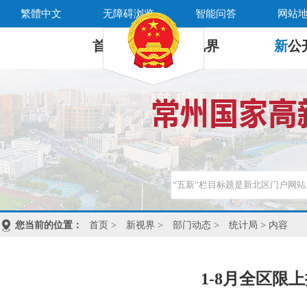
繁體中文
无障碍浏览
智能问答
网站
首 页
新
视界
新
公
您当前的位置：
首页
>
新视界
>
部门动态
>
统计局
> 内容
1-8月全区限