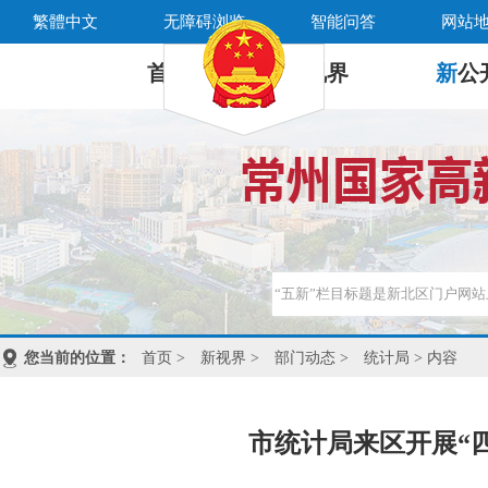
繁體中文
无障碍浏览
智能问答
网站
首 页
新
视界
新
公
您当前的位置：
首页
>
新视界
>
部门动态
>
统计局
> 内容
市统计局来区开展“