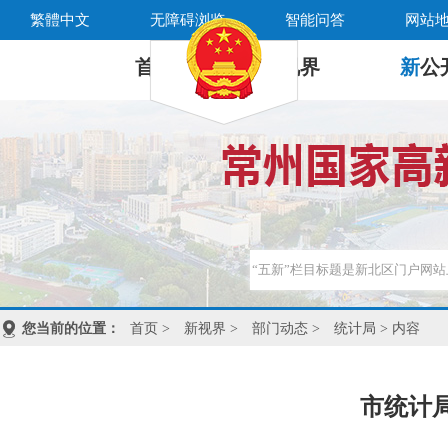
繁體中文
无障碍浏览
智能问答
网站
首 页
新
视界
新
公
您当前的位置：
首页
>
新视界
>
部门动态
>
统计局
> 内容
市统计