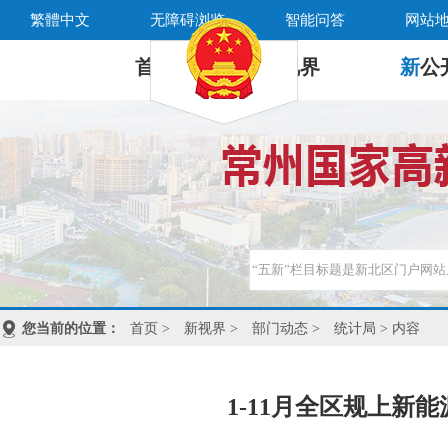
繁體中文
无障碍浏览
智能问答
网站
首 页
新
视界
新
公
您当前的位置：
首页
>
新视界
>
部门动态
>
统计局
> 内容
1-11月全区规上新