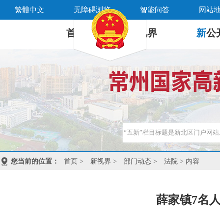
繁體中文
无障碍浏览
智能问答
网站
首 页
新
视界
新
公
您当前的位置：
首页
>
新视界
>
部门动态
>
法院
> 内容
薛家镇7名