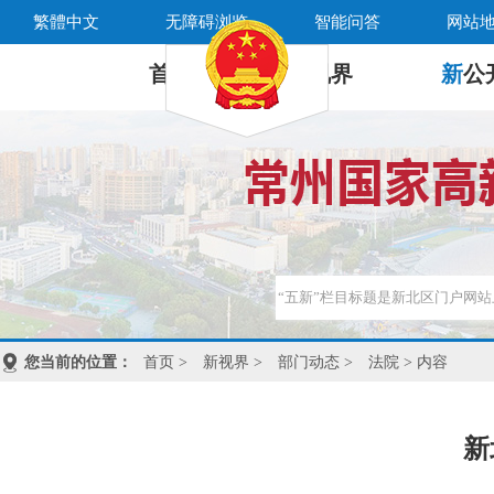
繁體中文
无障碍浏览
智能问答
网站
首 页
新
视界
新
公
您当前的位置：
首页
>
新视界
>
部门动态
>
法院
> 内容
新