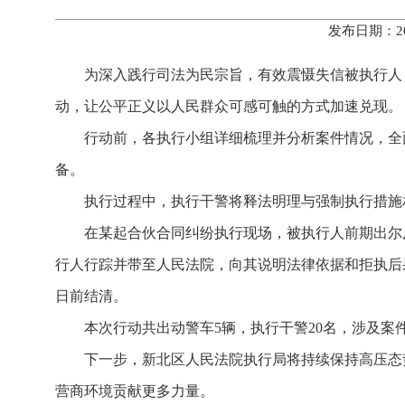
发布日期：20
为深入践行司法为民宗旨，有效震慑失信被执行人
动，让公平正义以人民群众可感可触的方式加速兑现。
行动前，各执行小组详细梳理并分析案件情况，全
备。
执行过程中，执行干警将释法明理与强制执行措施
在某起合伙合同纠纷执行现场，被执行人前期出尔
行人行踪并带至人民法院，向其说明法律依据和拒执后果
日前结清。
本次行动共出动警车5辆，执行干警20名，涉及案件
下一步，新北区人民法院执行局将持续保持高压态势
营商环境贡献更多力量。