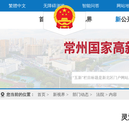
繁體中文
无障碍浏览
智能问答
网站
首 页
新
视界
新
公
您当前的位置：
首页
>
新视界
>
部门动态
>
法院
> 内容
灵