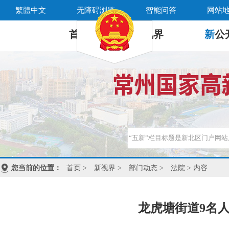
繁體中文
无障碍浏览
智能问答
网站
首 页
新
视界
新
公
您当前的位置：
首页
>
新视界
>
部门动态
>
法院
> 内容
龙虎塘街道9名