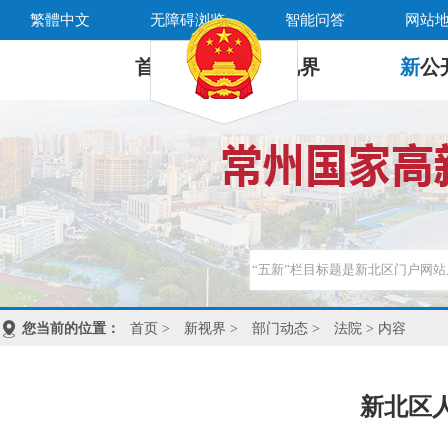
繁體中文
无障碍浏览
智能问答
网站
首 页
新
视界
新
公
您当前的位置：
首页
>
新视界
>
部门动态
>
法院
> 内容
新北区