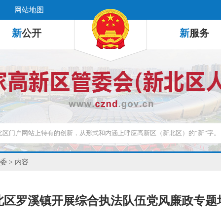
网站地图
新
公开
新
服务
委
> 内容
北区罗溪镇开展综合执法队伍党风廉政专题