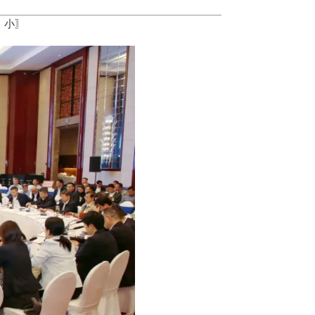
中
小
〗