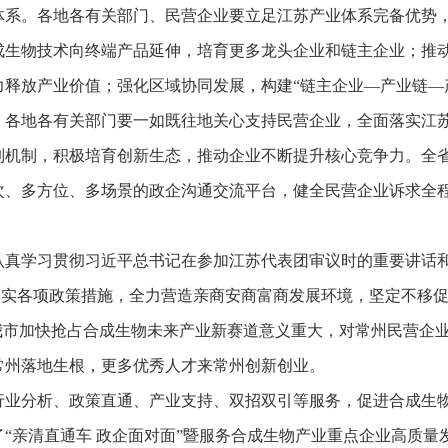
体系。各地各有关部门、民营企业要立足江苏产业体系完备优势
生物技术向终端产品延伸，培育更多龙头企业和链主企业；推动
释放产业价值；强化区域协同发展，构建“链主企业—产业链—
。各地各有关部门要一如既往地关心支持民营企业，全面落实江
制机制，积极培育创新生态，推动企业不断提升核心竞争力。全
次、多方位、多场景的政企沟通交流平台，健全民营企业诉求全
认真学习贯彻习近平总书记在参加江苏代表团审议时的重要讲话
实落实各项政策措施，全力营造亲商安商富商发展环境，坚定不移
我市加快抢占合成生物未来产业新赛道意义重大，对常州民营企
常州落地生根，更多优秀人才来常州创新创业。
行业分析、政策直通、产业支持、双招双引等服务，促进合成生
“亲清直通车 政企面对面”暨服务合成生物产业重点企业高质量