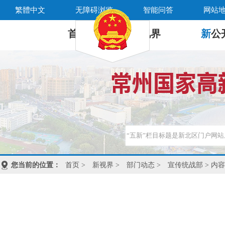
繁體中文
无障碍浏览
智能问答
网站
首 页
新
视界
新
公
您当前的位置：
首页
>
新视界
>
部门动态
>
宣传统战部
> 内容