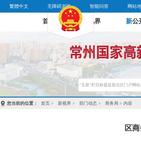
繁體中文
无障碍浏览
智能问答
网站
首 页
新
视界
新
公
您当前的位置：
首页
>
新视界
>
部门动态
>
商务局
> 内容
区商