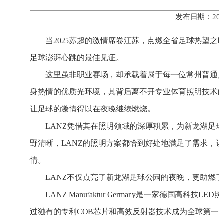
发布日期：20
当2025苏超的激情席卷江苏，
点燃全省足球热望之
足球澎湃心跳的最佳见证。
这里虽非职业赛场，
却承载着属于每一位常州普通
身热情的优质光环境，其背后离不开专业体育照明技术
让足球的激情得以在夜晚继续燃烧。
LANZ凭借其在照明领域的深厚积累，为新龙湖足
野清晰，LANZ的照明方案都恰到好处地满足了需求
情。
LANZ不仅点亮了新龙湖足球公园的夜晚，更助
LANZ Manufaktur Germany是一家德
过独有的专利COB芯片和高效反射器技术成为全球第一