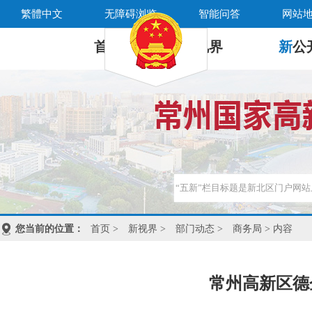
繁體中文
无障碍浏览
智能问答
网站
首 页
新
视界
新
公
您当前的位置：
首页
>
新视界
>
部门动态
>
商务局
> 内容
常州高新区德