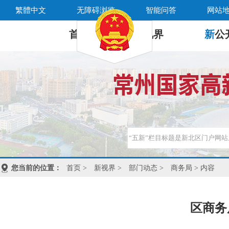
繁體中文
无障碍浏览
智能问答
网站
首 页
新
视界
新
公
您当前的位置：
首页
>
新视界
>
部门动态
>
商务局
> 内容
区商务