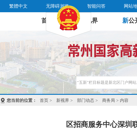
繁體中文
无障碍浏览
智能问答
网站
首 页
新
视界
新
公
您当前的位置：
首页
>
新视界
>
部门动态
>
商务局
> 内容
区招商服务中心深圳联