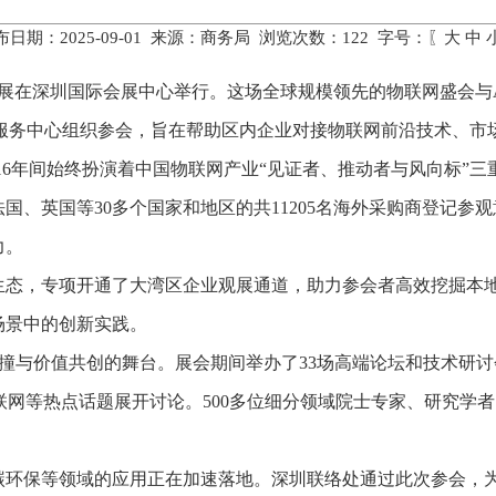
布日期：2025-09-01 来源：商务局 浏览次数：
122
字号：〖
大
中
网展在深圳国际会展中心举行。这场全球规模领先的物联网盛会与A
招商服务中心组织参会，旨在帮助区内企业对接物联网前沿技术、
来，16年间始终扮演着中国物联网产业“见证者、推动者与风向标
国、英国等30多个国家和地区的共11205名海外采购商登记参
力。
生态，专项开通了大湾区企业观展通道，助力参会者高效挖掘本
场景中的创新实践。
想碰撞与价值共创的舞台。展会期间举办了33场高端论坛和技术研讨
、车联网等热点话题展开讨论。500多位细分领域院士专家、研究学
碳环保等领域的应用正在加速落地。深圳联络处通过此次参会，