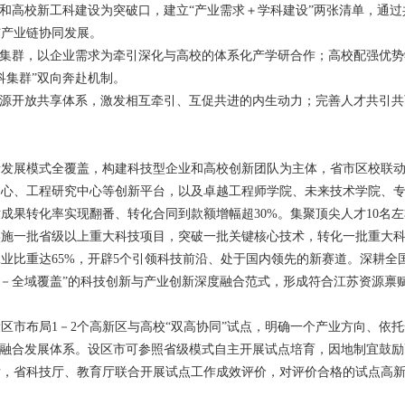
育和高校新工科建设为突破口，建立“产业需求＋学科建设”两张清单，通
与产业链协同发展。
业集群，以企业需求为牵引深化与高校的体系化产学研合作；高校配强优
科集群”双向奔赴机制。
资源开放共享体系，激发相互牵引、互促共进的内生动力；完善人才共引
创新发展模式全覆盖，构建科技型企业和高校创新团队为主体，省市区校联动
心、工程研究中心等创新平台，以及卓越工程师学院、未来技术学院、专
术成果转化率实现翻番、转化合同到款额增幅超30%。集聚顶尖人才10名左
施一批省级以上重大科技项目，突破一批关键核心技术，转化一批重大科
工业比重达65%，开辟5个引领科技前沿、处于国内领先的新赛道。深耕
动－全域覆盖”的科技创新与产业创新深度融合范式，形成符合江苏资源禀
每个设区市布局1－2个高新区与高校“双高协同”试点，明确一个产业方向、
”融合发展体系。设区市可参照省级模式自主开展试点培育，因地制宜鼓
后，省科技厅、教育厅联合开展试点工作成效评价，对评价合格的试点高