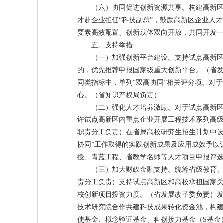
（六）协同促进创新资源共享。构建高新
才赴企业担任“科技副总”，鼓励高新区企业人
要素高效配置、创新载体双向开放，共同开发
五、支持举措
（一）加强创新平台建设。支持试点高新
的，优先推荐申报国家级重大创新平台。（省发
同类指标中，单列“双高协同”相关评分项。对
心。（省知识产权局负责）
（二）强化人才培养激励。对于试点高新
许试点高新区内重点企业开展工程技术系列高级
职责分工负责）在省属高校研究生招生计划中设
协同”工作取得的实践创新成果及应用成效予以
授、青蓝工程、省教学名师等人才项目申报评
（三）加大财政金融支持。统筹省级教育
责分工负责）支持试点高新区和高校承担国家
校创新项目投资力度。（省发展改革委负责）
技术研究院合作共建科技成果转化资金池，构
使基金、概念验证基金、科创接力基金（S基金）