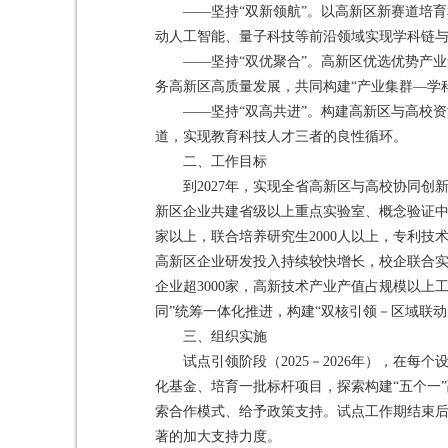
——坚持“双新领航”。以高新区新赛道培
动人工智能、量子科技等前沿领域实现学科链
——坚持“双优聚合”。高新区优选优势产
务高新区高质量发展，共同构建“产业集群—学
——坚持“双高共进”。构建高新区与高校
道，实现教育科技人才三者的良性循环。
二、工作目标
到2027年，实现全省高新区与高校协同
新区企业共建省级以上重点实验室、概念验证中
家以上，联合培养研究生2000人以上，专利技
高新区企业研发投入持续较快增长，校企联合实
企业超3000家，高新技术产业产值占规模以上
同”统筹一体化推进，构建“双核引领－区域联
三、组织实施
试点引领阶段（2025－2026年），在
化基金、培育一批标杆项目，探索构建“五个一
索合作模式、给予政策支持。试点工作期结束
著的加大支持力度。