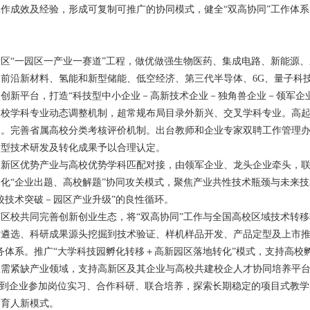
点工作成效及经验，形成可复制可推广的协同模式，健全“双高协同”工作体
区“一园区一产业一赛道”工程，做优做强生物医药、集成电路、新能源
前沿新材料、氢能和新型储能、低空经济、第三代半导体、6G、量子科
创新平台，打造“科技型中小企业－高新技术企业－独角兽企业－领军企
高校学科专业动态调整机制，超常规布局目录外新兴、交叉学科专业。高
动。完善省属高校分类考核评价机制。出台教师和企业专家双聘工作管理
用型技术研发及转化成果予以合理认定。
高新区优势产业与高校优势学科匹配对接，由领军企业、龙头企业牵头，
化“企业出题、高校解题”协同攻关模式，聚焦产业共性技术瓶颈与未来
校技术突破－园区产业升级”的良性循环。
区校共同完善创新创业生态，将“双高协同”工作与全国高校区域技术转
遴选、科研成果源头挖掘到技术验证、样机样品开发、产品定型及上市推
务体系。推广“大学科技园孵化转移＋高新园区落地转化”模式，支持高校孵
急需紧缺产业领域，支持高新区及其企业与高校共建校企人才协同培养平
生到企业参加岗位实习、合作科研、联合培养，探索长期稳定的项目式教
同育人新模式。