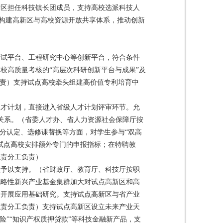
新区担任科技镇长团成员，支持高校选派科技人
。构建高新区与高校资源开放共享体系，推动创新
中试平台、工程研究中心等创新平台，符合条件
校高质量考核的“高层次科研创新平台与成果”及
负责）支持试点高校牵头组建高价值专利培育中
人才计划，直接进入省级人才计划评审环节。允
关系。（省委人才办、省人力资源社会保障厅按
分认定、选修课替换等方面，对学生参与“双高
试点高校安排额外专门的申报指标；在特聘教
职责分工负责）
项予以支持。（省财政厅、教育厅、科技厅按职
战略性新兴产业基金集群加大对试点高新区和高
同开展应用基础研究。支持试点高新区与省产业
职责分工负责）支持试点高新区设立未来产业天
险”“知识产权质押贷款”等科技金融新产品，支