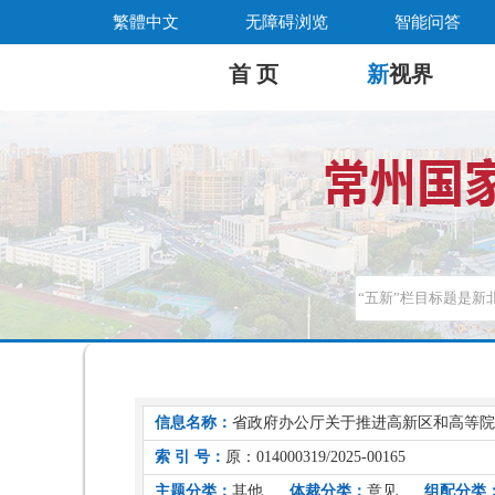
繁體中文
无障碍浏览
智能问答
首 页
新
视界
信息名称：
省政府办公厅关于推进高新区和高等院
索 引 号：
原：014000319/2025-00165
主题分类：
其他
体裁分类：
意见
组配分类