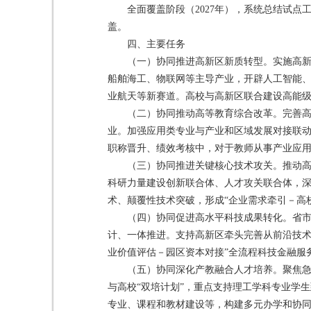
全面覆盖阶段（2027年），系统总结试
盖。
四、主要任务
（一）协同推进高新区新质转型。实施高新
船舶海工、物联网等主导产业，开辟人工智能、
业航天等新赛道。高校与高新区联合建设高能级
（二）协同推动高等教育综合改革。完善
业。加强应用类专业与产业和区域发展对接联
职称晋升、绩效考核中，对于教师从事产业应
（三）协同推进关键核心技术攻关。推动
科研力量建设创新联合体、人才攻关联合体，深
术、颠覆性技术突破，形成“企业需求牵引－高
（四）协同促进高水平科技成果转化。省市
计、一体推进。支持高新区牵头完善从前沿技术
业价值评估－园区资本对接”全流程科技金融服
（五）协同深化产教融合人才培养。聚焦
与高校“双培计划”，重点支持理工学科专业学
专业、课程和教材建设等，构建多元办学和协