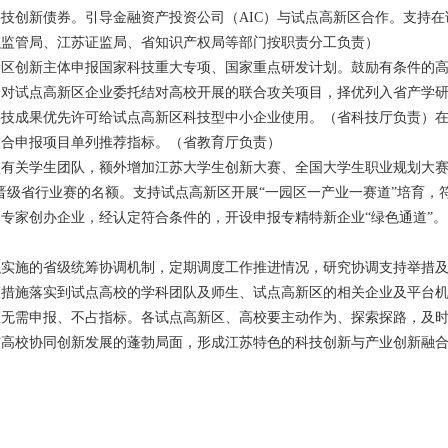
技创新债券。引导金融资产投资公司（AIC）与试点高新区合作。支持
融监管局、江苏证监局、省知识产权局等部门按职责分工负责）
新区创新主体申报国家科技重大专项、国家重点研发计划。鼓励有条件的
。对试点高新区企业委托结对高校开展的联合攻关项目，择优列入省产学
科技成果优先许可给试点高新区科技型中小企业使用。（省科技厅负责）
联合申报项目单列推荐指标。（省教育厅负责）
有关学生团队，额外增加江苏大学生创新大赛、全国大学生职业规划大赛
晋级省行业赛的名额。支持试点高新区开展“一园区一产业一赛道”培育，
专家创办企业，经认定符合条件的，开设申报专精特新企业“绿色通道”
织实施的省级统筹协调机制，定期调度工作推进情况，研究协调支持举措
策措施落实到试点高校的学科团队及师生、试点高新区的相关企业及平台
区无需申报、不占指标。各试点高新区、高校要主动作为、探索探路，及
与高校协同创新发展的蓬勃局面，形成江苏特色的科技创新与产业创新融