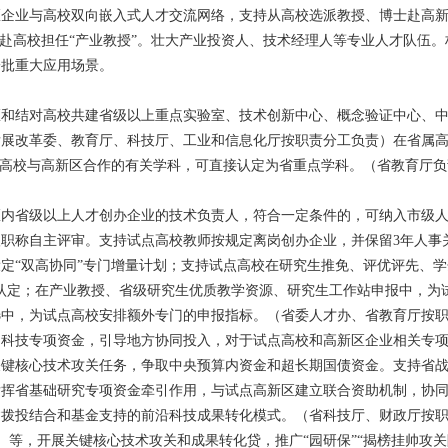
区企业与高校双向嵌入式人才交流网络，支持从高校选派教授、博士赴高
才赴高校担任“产业教授”。壮大产业投资人、技术经理人等专业人才队伍
一批重大应用场景。
区和结对高校共建省级以上重点实验室、技术创新中心、概念验证中心、
展改革委、教育厅、科技厅、工业和信息化厅按职责分工负责）在省属高
于高校与高新区合作的有关学科，可直接认定为省重点学科。（省教育厅
区内省级以上人才创办企业的技术负责人，符合一定条件的，可纳入市级
职称自主评审。支持试点高校教师按规定离岗创办企业，并保留3年人事
定“双高协同”专门增量计划；支持试点高校在研究生推免、评优评先、学
认定；在产业教授、省级研究生优质教学资源、研究生工作站申报中，为
选中，为试点高校安排额外专门的申报指标。（省委人才办、省教育厅按
、科技专项资金，引导地方协同投入，对于试点高校和高新区企业相关专
关键核心技术攻关任务，争取中央预算内资金和超长期国债资金。支持省
发挥省基础研究专项资金牵引作用，与试点高新区建立联合资助机制，协
建拨投结合和基金支持的前沿科技成果转化模式。（省科技厅、财政厅按
等，开展关键核心技术攻关和成果转化贷，推广“园研保”“揭榜挂帅攻关