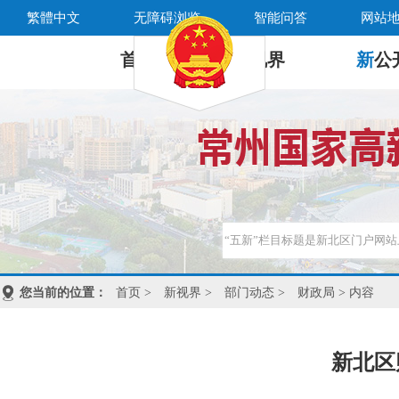
繁體中文
无障碍浏览
智能问答
网站
首 页
新
视界
新
公
您当前的位置：
首页
>
新视界
>
部门动态
>
财政局
> 内容
新北区