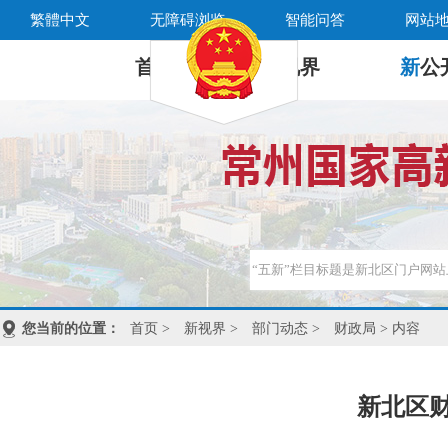
繁體中文
无障碍浏览
智能问答
网站
首 页
新
视界
新
公
您当前的位置：
首页
>
新视界
>
部门动态
>
财政局
> 内容
新北区