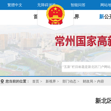
繁體中文
无障碍浏览
智能问答
网站
首 页
新
视界
新
公
您当前的位置：
首页
>
新视界
>
部门动态
>
财政局
> 内容
新北