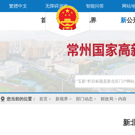
繁體中文
无障碍浏览
智能问答
网站
首 页
新
视界
新
公
您当前的位置：
首页
>
新视界
>
部门动态
>
财政局
> 内容
新