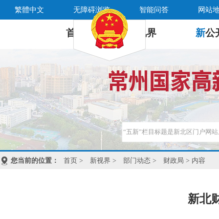
繁體中文
无障碍浏览
智能问答
网站
首 页
新
视界
新
公
您当前的位置：
首页
>
新视界
>
部门动态
>
财政局
> 内容
新北