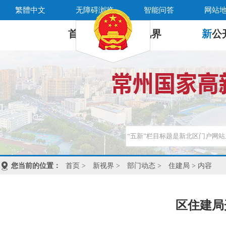
繁體中文
无障碍浏览
智能问答
网站
首 页
新
视界
新
公
您当前的位置：
首页
>
新视界
>
部门动态
>
住建局
> 内容
区住建局