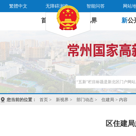
繁體中文
无障碍浏览
智能问答
网站
首 页
新
视界
新
公
您当前的位置：
首页
>
新视界
>
部门动态
>
住建局
> 内容
区住建局