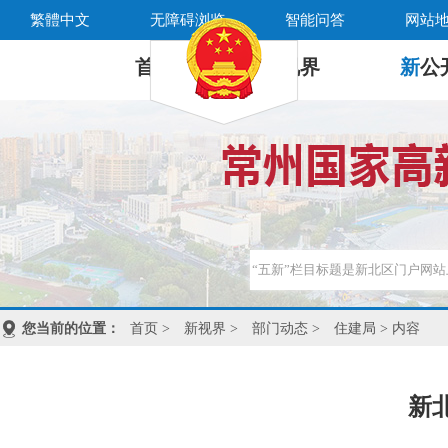
繁體中文
无障碍浏览
智能问答
网站
首 页
新
视界
新
公
您当前的位置：
首页
>
新视界
>
部门动态
>
住建局
> 内容
新