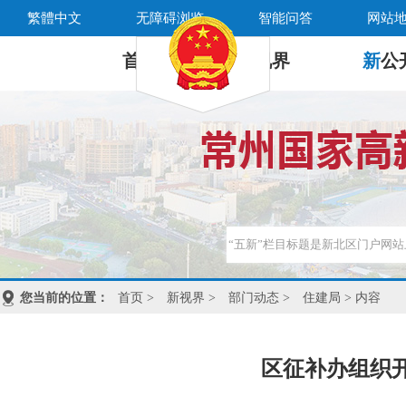
繁體中文
无障碍浏览
智能问答
网站
首 页
新
视界
新
公
您当前的位置：
首页
>
新视界
>
部门动态
>
住建局
> 内容
区征补办组织