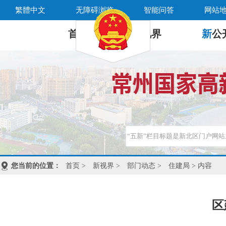
繁體中文
无障碍浏览
智能问答
网站
首 页
新
视界
新
公
您当前的位置：
首页
>
新视界
>
部门动态
>
住建局
> 内容
区